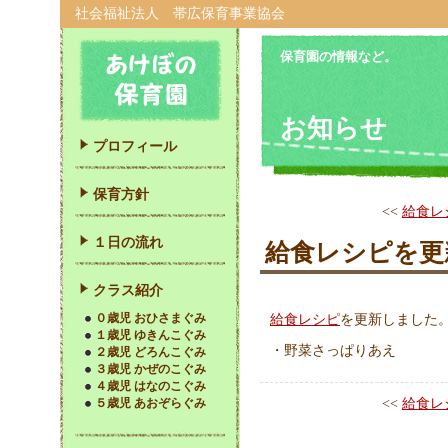
社会福祉法人 帯広保育事業協会
保育園の情報など。
お知らせ
プロフィール
保育方針
<<
給食レ
１日の流れ
給食レシピを更
クラス紹介
０歳児 おひさまぐみ
給食レシピ
を更新しました
１歳児 ゆきんこぐみ
・野菜さっぱりあえ
２歳児 どろんこぐみ
３歳児 かぜのこぐみ
４歳児 はなのこぐみ
５歳児 あおぞらぐみ
<<
給食レ