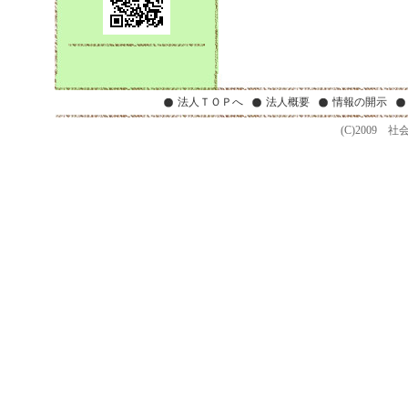
法人ＴＯＰへ
法人概要
情報の開示
(C)2009