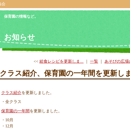
協会
保育園の情報など。
お知らせ
<<
給食レシピを更新しま...
｜
一覧
｜
あそびの広場の
クラス紹介、保育園の一年間を更新し
クラス紹介
を更新しました。
・全クラス
保育園の一年間
を更新しました。
・10月
・12月