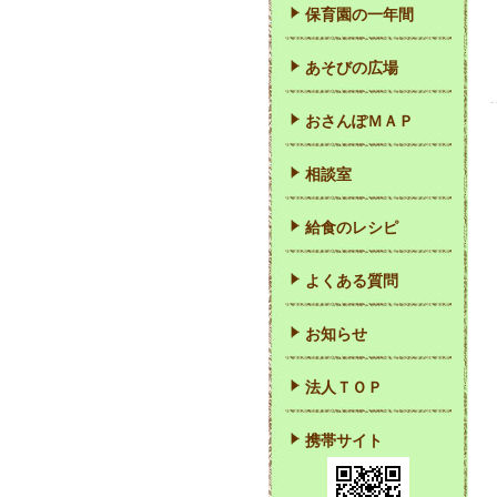
保育園の一年間
あそびの広場
おさんぽＭＡＰ
相談室
給食のレシピ
よくある質問
お知らせ
法人ＴＯＰ
携帯サイト