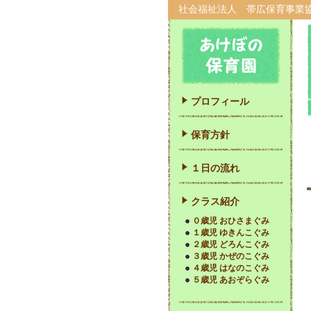
社会福祉法人 帯広保育事業
プロフィール
保育方針
１日の流れ
クラス紹介
０歳児 おひさまぐみ
１歳児 ゆきんこぐみ
２歳児 どろんこぐみ
３歳児 かぜのこぐみ
４歳児 はなのこぐみ
５歳児 あおぞらぐみ