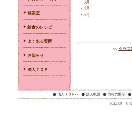
・3月
・4月
相談室
・5月
給食のレシピ
よくある質問
<<
クラス
お知らせ
法人ＴＯＰ
法人ＴＯＰへ
法人概要
情報の開示
(C)2009