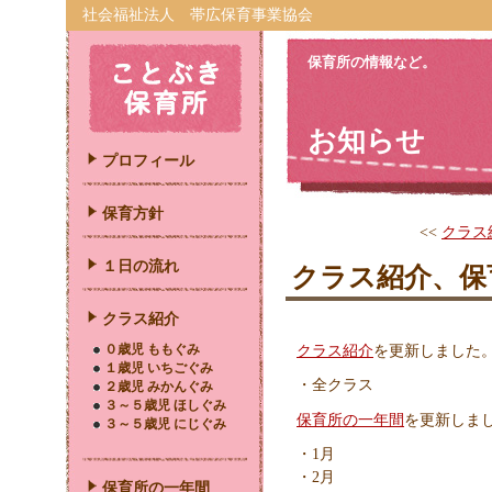
社会福祉法人 帯広保育事業協会
保育所の情報など。
お知らせ
プロフィール
保育方針
<<
クラス
１日の流れ
クラス紹介、保
クラス紹介
０歳児 ももぐみ
クラス紹介
を更新しました
１歳児 いちごぐみ
・全クラス
２歳児 みかんぐみ
３～５歳児 ほしぐみ
保育所の一年間
を更新しま
３～５歳児 にじぐみ
・1月
・2月
保育所の一年間