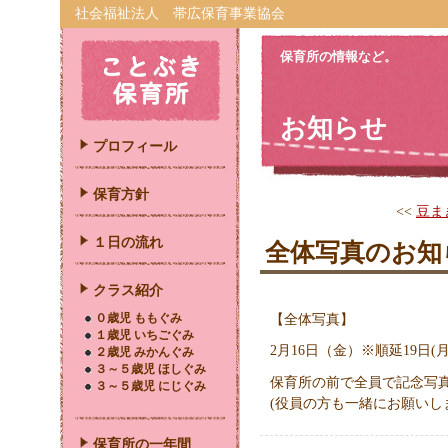
社会福祉法人 帯広保育事業協会
保育所の情報など。
お知らせ
プロフィール
保育方針
<<
豆ま
１日の流れ
全体写真のお知
クラス紹介
０歳児 ももぐみ
【全体写真】
１歳児 いちごぐみ
2月16日（金）※順延19日(月
２歳児 みかんぐみ
３～５歳児 ほしぐみ
保育所の前で全員で記念写
３～５歳児 にじぐみ
(役員の方も一緒にお願いし
保育所の一年間