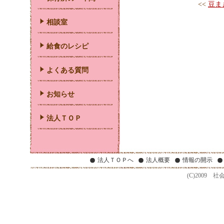
<<
豆ま
相談室
給食のレシピ
よくある質問
お知らせ
法人ＴＯＰ
法人ＴＯＰへ
法人概要
情報の開示
(C)2009