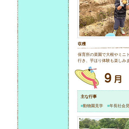
収穫
保育所の菜園で大根やミニ
行き、芋ほり体験も楽しみ
主な行事
■
動物園見学
■
年長社会