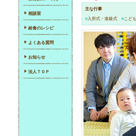
主な行事
相談室
■
入所式・進級式
■
こど
給食のレシピ
よくある質問
お知らせ
法人ＴＯＰ