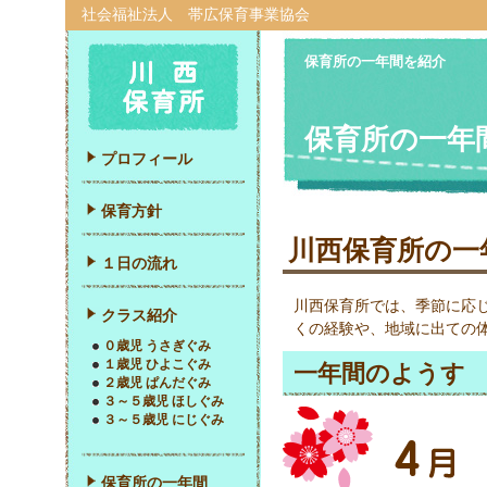
社会福祉法人 帯広保育事業協会
保育所の一年間を紹介
保育所の一年
プロフィール
保育方針
川西保育所の一
１日の流れ
川西保育所では、季節に応
クラス紹介
くの経験や、地域に出ての
０歳児 うさぎぐみ
１歳児 ひよこぐみ
一年間のようす
２歳児 ぱんだぐみ
３～５歳児 ほしぐみ
３～５歳児 にじぐみ
保育所の一年間