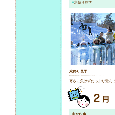
■
氷祭り見学
氷祭り見学
寒さに負けずたっぷり遊ん
主な行事