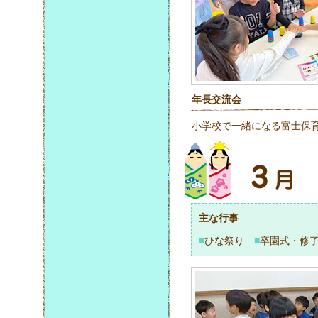
年長交流会
小学校で一緒になる富士保
主な行事
■
ひな祭り
■
卒園式・修