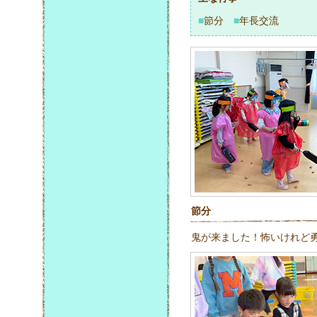
■
節分
■
年長交流
節分
鬼が来ました！怖いけれど