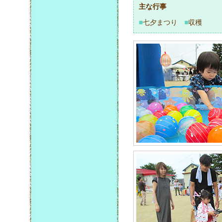
主な行事
■
七夕まつり
■
収穫