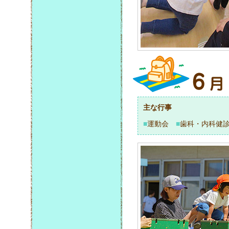
主な行事
■
運動会
■
歯科・内科健