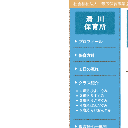
社会福祉法人 帯広保育事業
プロフィール
保育方針
１日の流れ
クラス紹介
１歳児 ひよこぐみ
２歳児 りすぐみ
３歳児 うさぎぐみ
４歳児 ぱんだぐみ
５歳児 らいおんぐみ
保育所の一年間