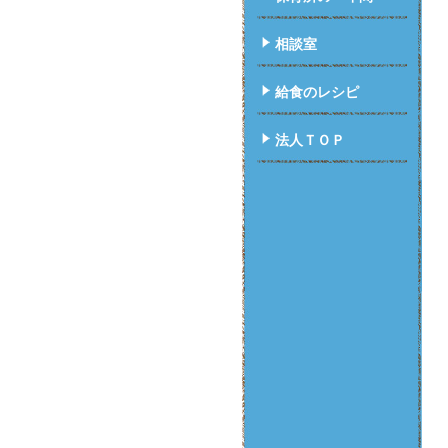
相談室
給食のレシピ
法人ＴＯＰ