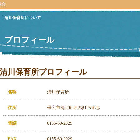
協会
清川保育所について
プロフィール
清川保育所プロフィール
名称
清川保育所
住所
帯広市清川町西2線125番地
電話
0155-60-2029
FAX
0155-60-2029